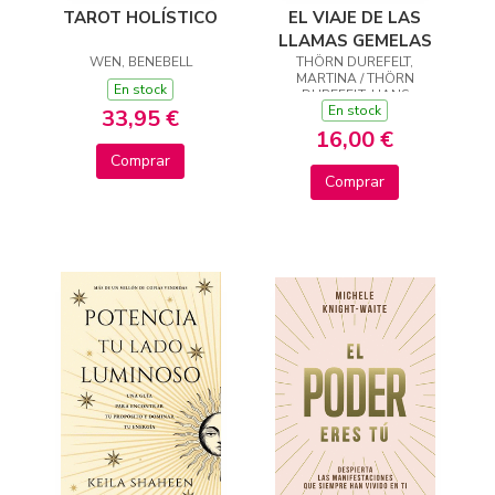
TAROT HOLÍSTICO
EL VIAJE DE LAS
LLAMAS GEMELAS
WEN, BENEBELL
THÖRN DUREFELT,
MARTINA / THÖRN
En stock
DUREFELT, HANS
En stock
33,95 €
16,00 €
Comprar
Comprar