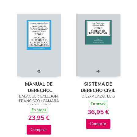
MANUAL DE
SISTEMA DE
DERECHO
DERECHO CIVIL
AUTONÓMICO DE
BALAGUER CALLEJON,
DIEZ-PICAZO, LUIS
FRANCISCO / CÁMARA
ANDALUCÍA
En stock
VILLAR, GREG
En stock
36,95 €
23,95 €
Comprar
Comprar