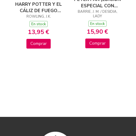
HARRY POTTER Y EL
ESPECIAL CON
CÁLIZ DE FUEGO
CANTOS TINTADOS)
BARRIE, J. M. / DESIDIA,
LADY
(HARRY POTTER
ROWLING, J.K.
[EDICIÓN CON LA
En stock
En stock
PORTADA
15,90 €
13,95 €
ILUSTRADA
Comprar
Comprar