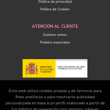
Política de privacidad
Política de Cookies
ATENCIÓN AL CLIENTE
Quiénes somos
Pedidos especiales
Este proyecto ha recibido una ayuda extraordinaria del Ministerio
Esta web utiliza cookies propias y de terceros para
de Cultura y Deporte
fines analíticos y para mostrarte publicidad
personalizada en base a un perfil elaborado a partir de
tus hábitos de navegación (por ejemplo, páginas