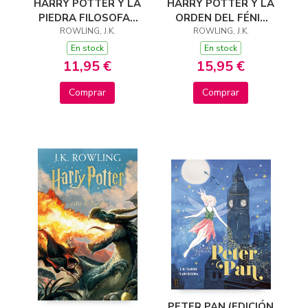
HARRY POTTER Y LA
HARRY POTTER Y LA
PIEDRA FILOSOFAL
ORDEN DEL FÉNIX
(HARRY POTTER
ROWLING, J.K.
(HARRY POTTER
ROWLING, J.K.
[EDICIÓN CON LA
[EDICIÓN CON LA
En stock
En stock
PORTADA ILUSTRA
PORTADA ILUSTRAD
11,95 €
15,95 €
Comprar
Comprar
PETER PAN (EDICIÓN