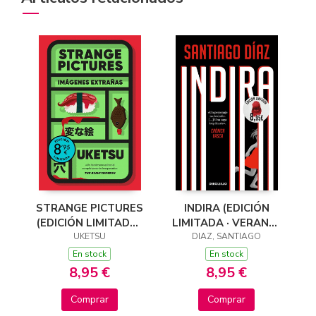
STRANGE PICTURES
INDIRA (EDICIÓN
(EDICIÓN LIMITADA ·
LIMITADA · VERANO)
VERANO)
UKETSU
(INDIRA RAMOS 3)
DIAZ, SANTIAGO
En stock
En stock
8,95 €
8,95 €
Comprar
Comprar