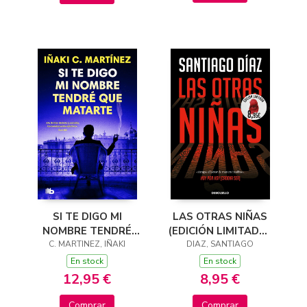
SI TE DIGO MI
LAS OTRAS NIÑAS
NOMBRE TENDRÉ
(EDICIÓN LIMITADA ·
C. MARTINEZ, IÑAKI
QUE MATARTE
VERANO) (INDIRA
DIAZ, SANTIAGO
RAMOS 2)
En stock
En stock
12,95 €
8,95 €
Comprar
Comprar