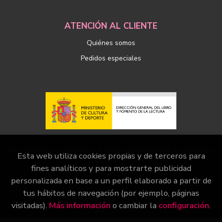
ATENCIÓN AL CLIENTE
Quiénes somos
Pedidos especiales
Este proyecto ha recibido una ayuda extraordinaria del Ministerio
Esta web utiliza cookies propias y de terceros para
de Cultura y Deporte
fines analíticos y para mostrarte publicidad
personalizada en base a un perfil elaborado a partir de
tus hábitos de navegación (por ejemplo, páginas
2026 ©
Librería Páginas
. Todos los Derechos Reservados
visitadas).
Más información
o cambiar la
configuración
.
|
Grupo Trevenque