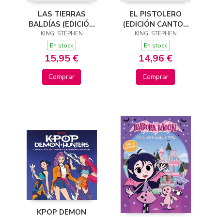
LAS TIERRAS
EL PISTOLERO
BALDÍAS (EDICIÓN
(EDICIÓN CANTOS
CANTOS TINTADOS)
KING, STEPHEN
TINTADOS) (LA
KING, STEPHEN
(LA TORRE OSCURA
TORRE OSCURA 1)
En stock
En stock
3)
15,95 €
14,96 €
Comprar
Comprar
KPOP DEMON