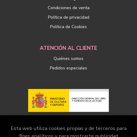
Condiciones de venta
Política de privacidad
Política de Cookies
ATENCIÓN AL CLIENTE
Quiénes somos
Pedidos especiales
Este proyecto ha recibido una ayuda extraordinaria del Ministerio
Esta web utiliza cookies propias y de terceros para
de Cultura y Deporte
fines analíticos y para mostrarte publicidad