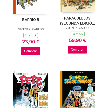
PARACUELLOS
BARRIO 5
(SEGUNDA EDICIÓN
GIMENEZ, CARLOS
CORREGIDA)
GIMENEZ, CARLOS
En stock
En stock
59,90 €
23,90 €
Comprar
Comprar