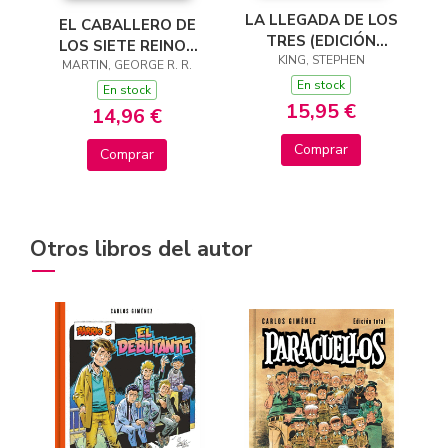
LA LLEGADA DE LOS
EL CABALLERO DE
TRES (EDICIÓN
LOS SIETE REINOS
CANTOS TINTADOS)
KING, STEPHEN
(CANCIÓN DE HIELO
MARTIN, GEORGE R. R.
(LA TORRE OSCURA
En stock
Y FUEGO)
En stock
2)
15,95 €
14,96 €
Comprar
Comprar
Otros libros del autor