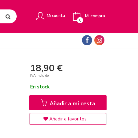
Mi compra
Mi cuenta
0
18,90 €
IVA incluido
En stock
Añadir a mi cesta
Añadir a favoritos