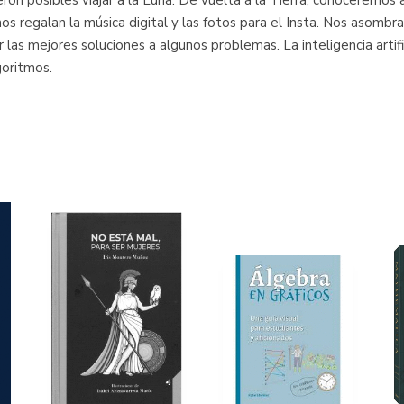
eron posibles viajar a la Luna. De vuelta a la Tierra, conoceremo
s regalan la música digital y las fotos para el Insta. Nos asombr
las mejores soluciones a algunos problemas. La inteligencia artifi
goritmos.