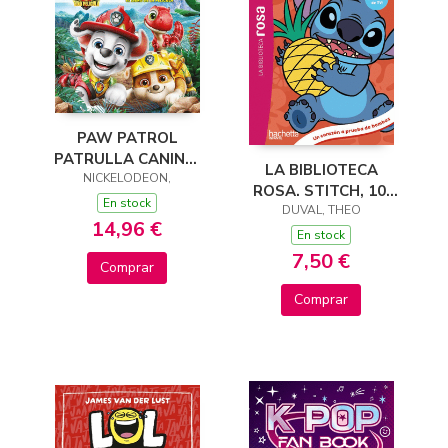
PAW PATROL
PATRULLA CANINA.
LA BIBLIOTECA
EL LIBRO DE LA
NICKELODEON,
ROSA. STITCH, 10.
PELÍCULA - MISIÓN
En stock
UN CORAZÓN A
DUVAL, THEO
DINOSAURIO
14,96 €
PRUEBA DE BOMBAS
En stock
7,50 €
Comprar
Comprar