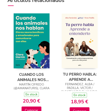
Artículos relacionados
TU PERRO HABLA:
CUANDO LOS
APRENDE A
ANIMALES NOS
FERNANDEZ, ALBA /
ENTENDERLO
MARTÍN CIFREDO
HABLAN
PADILLA, VICTOR /
(@AMANATURIS), CLARA
OLFATEANDO EL MUNDO,
En stock
En stock
20,90 €
18,95 €
Comprar