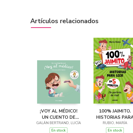
Artículos relacionados
¡VOY AL MÉDICO!
100% JAIMITO.
UN CUENTO DE
HISTORIAS PAR
GALÁN BERTRAND, LUCÍA
LUCÍA, MI PEDIATRA
LEER EN 5 MINUT
RUBIO, MARÍA
En stock
En stock