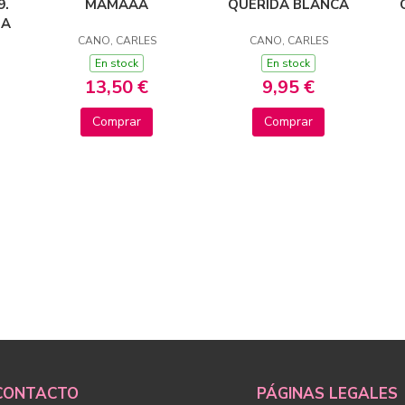
9.
MAMAAA
QUERIDA BLANCA
NA
CANO, CARLES
CANO, CARLES
En stock
En stock
13,50 €
9,95 €
Comprar
Comprar
CONTACTO
PÁGINAS LEGALES