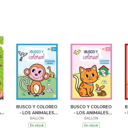
BUSCO Y COLOREO
BUSCO Y COLOREO
B
A
- LOS ANIMALES
- LOS ANIMALES
-
OS
SALVAJES
BALLON
DOMÉSTICOS
BALLON
En stock
En stock