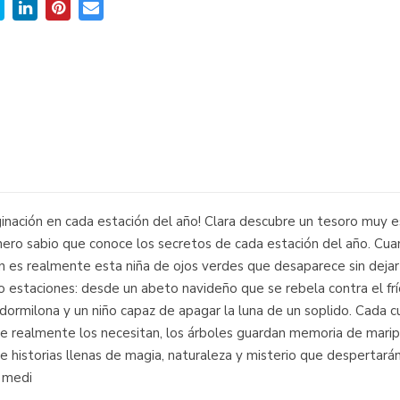
nación en cada estación del año! Clara descubre un tesoro muy esp
inero sabio que conoce los secretos de cada estación del año. Cua
én es realmente esta niña de ojos verdes que desaparece sin deja
ro estaciones: desde un abeto navideño que se rebela contra el fr
a dormilona y un niño capaz de apagar la luna de un soplido. Cad
e realmente los necesitan, los árboles guardan memoria de marip
e historias llenas de magia, naturaleza y misterio que despertarán
l medi