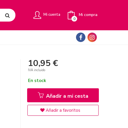
Mi compra
Mi cuenta
0
10,95 €
IVA incluido
En stock
Añadir a mi cesta
Añadir a favoritos