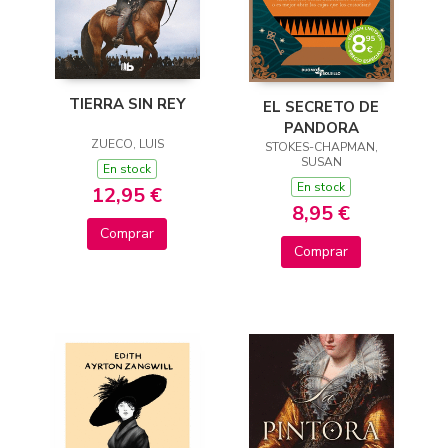
TIERRA SIN REY
EL SECRETO DE
PANDORA
ZUECO, LUIS
STOKES-CHAPMAN,
SUSAN
En stock
En stock
12,95 €
8,95 €
Comprar
Comprar