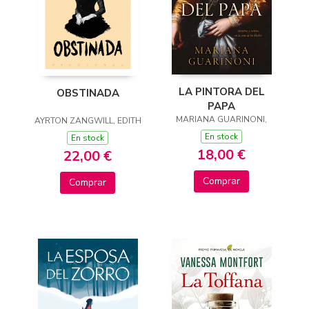
LA PINTORA DEL
OBSTINADA
PAPA
MARIANA GUARINONI,
AYRTON ZANGWILL, EDITH
En stock
En stock
18,00 €
22,00 €
Comprar
Comprar