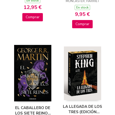
En stock
TELEVISIÓN) - JUEGA
MUNCASTER, HARRIET
12,95 €
CON ISADORA Y
En stock
PINKY
9,95 €
Comprar
Comprar
LA LLEGADA DE LOS
EL CABALLERO DE
TRES (EDICIÓN
LOS SIETE REINOS