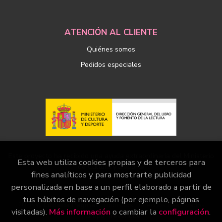
ATENCIÓN AL CLIENTE
Quiénes somos
Pedidos especiales
Este proyecto ha recibido una ayuda extraordinaria del Ministerio
Esta web utiliza cookies propias y de terceros para
de Cultura y Deporte
fines analíticos y para mostrarte publicidad
personalizada en base a un perfil elaborado a partir de
tus hábitos de navegación (por ejemplo, páginas
2026 ©
Librería Páginas
. Todos los Derechos Reservados
visitadas).
Más información
o cambiar la
configuración
.
|
Grupo Trevenque