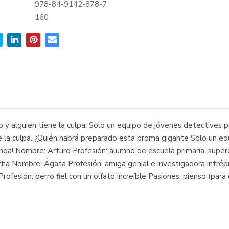
978-84-9142-878-7
:
160
o y alguien tiene la culpa. Solo un equipo de jóvenes detectives p
ne la culpa. ¿Quién habrá preparado esta broma gigante Solo un eq
unda! Nombre: Arturo Profesión: alumno de escuela primaria, superd
hicha Nombre: Ágata Profesión: amiga genial e investigadora intrép
rofesión: perro fiel con un olfato increíble Pasiones: pienso (para co