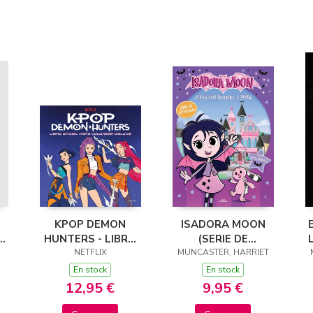
KPOP DEMON
ISADORA MOON
S
HUNTERS - LIBRO
(SERIE DE
OFICIAL PARA
NETFLIX
MUNCASTER, HARRIET
TELEVISIÓN) -
(
)
COLOREAR DELUXE
JUEGA CON
En stock
En stock
ISADORA Y PINKY
12,95 €
9,95 €