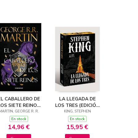
EL CABALLERO DE
LA LLEGADA DE
LOS SIETE REINOS
LOS TRES (EDICIÓN
CANCIÓN DE HIELO
MARTIN, GEORGE R. R.
KING, STEPHEN
CANTOS
Y FUEGO)
TINTADOS) (LA
En stock
En stock
TORRE OSCURA 2)
14,96 €
15,95 €