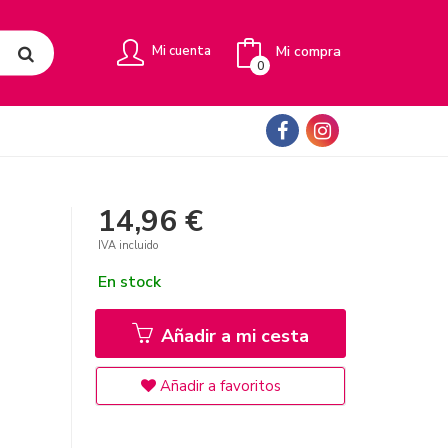
Mi compra
Mi cuenta
0
14,96 €
IVA incluido
En stock
Añadir a mi cesta
Añadir a favoritos