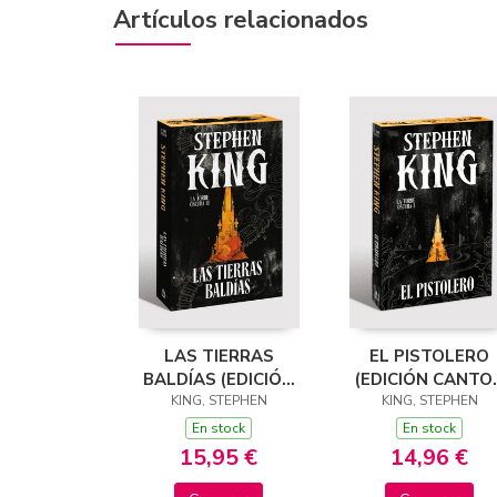
Artículos relacionados
LAS TIERRAS
EL PISTOLERO
BALDÍAS (EDICIÓN
(EDICIÓN CANTO
KING, STEPHEN
CANTOS
TINTADOS) (LA
KING, STEPHEN
TINTADOS) (LA
TORRE OSCURA 1
En stock
En stock
TORRE OSCURA 3)
15,95 €
14,96 €