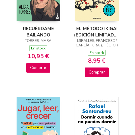
EL MÉTODO IKIGAI
RECUÉRDAME
(EDICIÓN LIMITADA ·
BAILANDO
MIRALLES, FRANCESC /
VERANO)
TORRES, MARA
GARCÍA (KIRAI), HÉCTOR
En stock
En stock
10,95 €
8,95 €
Comprar
Comprar