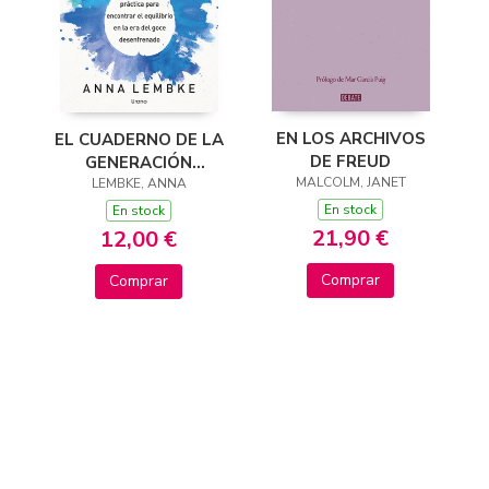
EN LOS ARCHIVOS
EL CUADERNO DE LA
DE FREUD
GENERACIÓN
MALCOLM, JANET
LEMBKE, ANNA
DOPAMINA
En stock
En stock
21,90 €
12,00 €
Comprar
Comprar