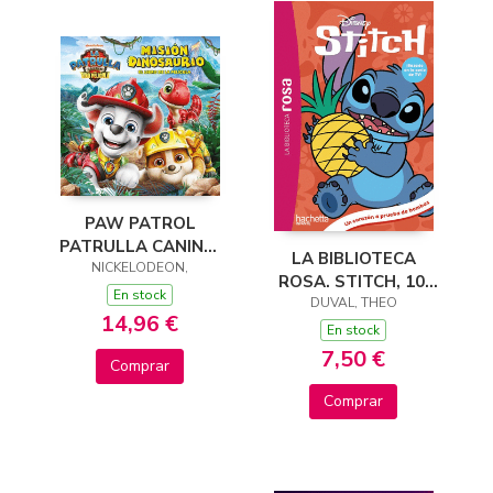
PAW PATROL
PATRULLA CANINA.
LA BIBLIOTECA
EL LIBRO DE LA
NICKELODEON,
ROSA. STITCH, 10.
PELÍCULA - MISIÓN
En stock
UN CORAZÓN A
DUVAL, THEO
DINOSAURIO
14,96 €
PRUEBA DE BOMBAS
En stock
7,50 €
Comprar
Comprar