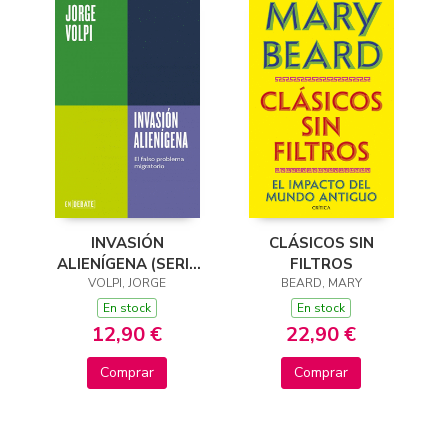
INVASIÓN
CLÁSICOS SIN
ALIENÍGENA (SERIE
FILTROS
ENDEBATE)
VOLPI, JORGE
BEARD, MARY
En stock
En stock
12,90 €
22,90 €
Comprar
Comprar