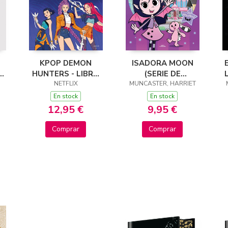
KPOP DEMON
ISADORA MOON
S
HUNTERS - LIBRO
(SERIE DE
OFICIAL PARA
NETFLIX
MUNCASTER, HARRIET
TELEVISIÓN) -
(
)
COLOREAR DELUXE
JUEGA CON
En stock
En stock
ISADORA Y PINKY
12,95 €
9,95 €
Comprar
Comprar