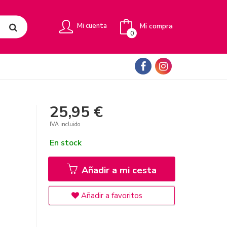
Mi compra
Mi cuenta
0
25,95 €
IVA incluido
En stock
Añadir a mi cesta
Añadir a favoritos