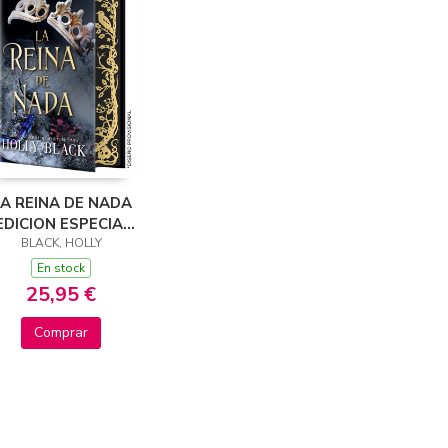
A REINA DE NADA
EDICION ESPECIAL
BLACK, HOLLY
LIMITADA)
En stock
25,95 €
Comprar