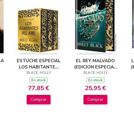
LA
ESTUCHE ESPECIAL
EL REY MALVADO
L
LOS HABITANTES
(EDICION ESPECIAL
(
DEL AIRE (EDICIÓN
BLACK, HOLLY
BLACK, HOLLY
LIMITADA)
ESPECIAL
En stock
En stock
LIMITADA)
77,85 €
25,95 €
Comprar
Comprar