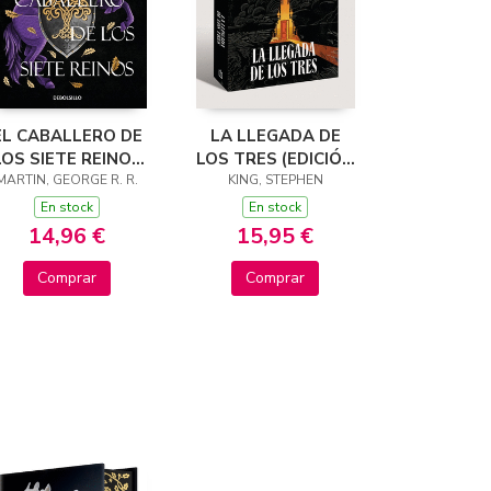
EL CABALLERO DE
LA LLEGADA DE
LOS SIETE REINOS
LOS TRES (EDICIÓN
CANCIÓN DE HIELO
MARTIN, GEORGE R. R.
KING, STEPHEN
CANTOS
Y FUEGO)
TINTADOS) (LA
En stock
En stock
TORRE OSCURA 2)
14,96 €
15,95 €
Comprar
Comprar