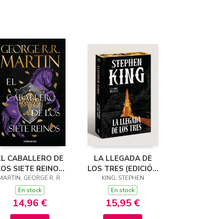
EL CABALLERO DE
LA LLEGADA DE
LOS SIETE REINOS
LOS TRES (EDICIÓN
CANCIÓN DE HIELO
MARTIN, GEORGE R. R.
KING, STEPHEN
CANTOS
Y FUEGO)
TINTADOS) (LA
En stock
En stock
TORRE OSCURA 2)
14,96 €
15,95 €