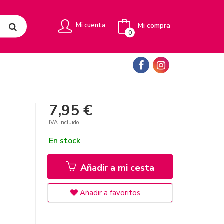
Mi compra
Mi cuenta
0
7,95 €
IVA incluido
En stock
Añadir a mi cesta
Añadir a favoritos