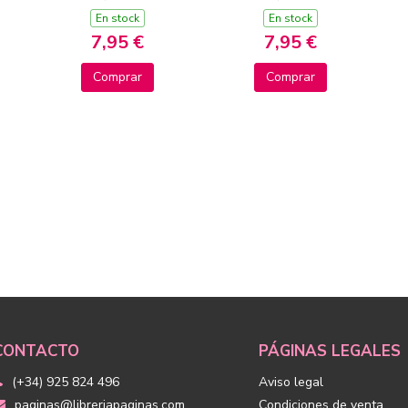
VOLAR Y UN
Y EL PROBLEMA
En stock
En stock
INVENTO GENIAL
DEL ORDENADOR
7,95 €
7,95 €
Comprar
Comprar
CONTACTO
PÁGINAS LEGALES
(+34) 925 824 496
Aviso legal
paginas@libreriapaginas.com
Condiciones de venta