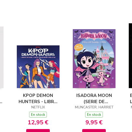
KPOP DEMON
ISADORA MOON
S
HUNTERS - LIBRO
(SERIE DE
OFICIAL PARA
NETFLIX
MUNCASTER, HARRIET
TELEVISIÓN) -
(
)
COLOREAR DELUXE
JUEGA CON
En stock
En stock
ISADORA Y PINKY
12,95 €
9,95 €