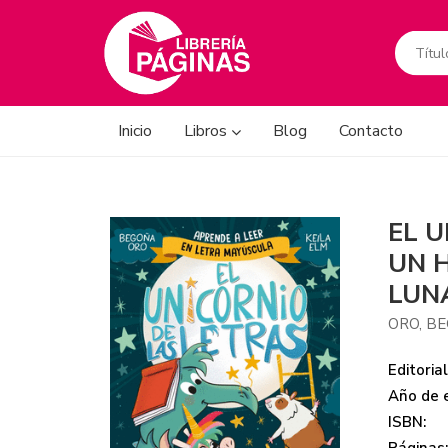
Inicio
Libros
Blog
Contacto
EL U
UN 
LUN
ORO, B
Editorial
Año de e
ISBN: