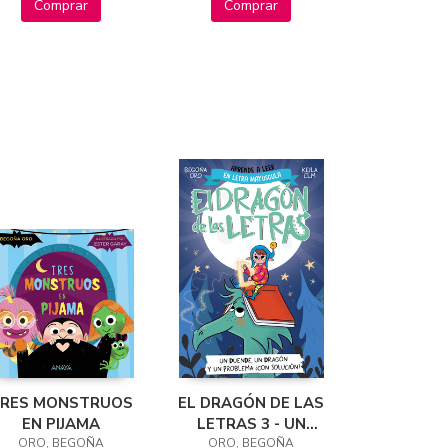
Comprar
Comprar
RES MONSTRUOS
EL DRAGÓN DE LAS
EN PIJAMA
LETRAS 3 - UN
ORO, BEGOÑA
DUENDE, UN
ORO, BEGOÑA