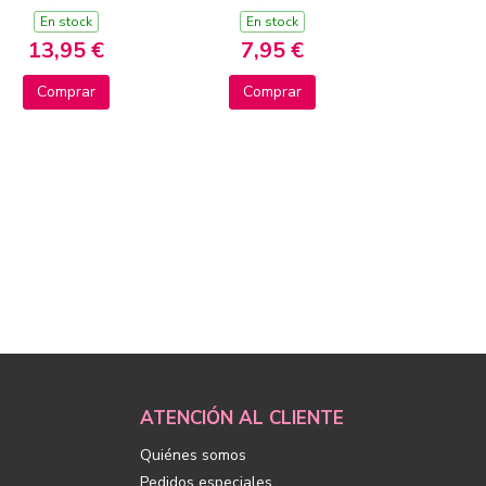
DRAGÓN Y UN
En stock
En stock
PROBLEMA... ¿CON
13,95 €
7,95 €
SOLUCIÓN?
Comprar
Comprar
ATENCIÓN AL CLIENTE
Quiénes somos
Pedidos especiales