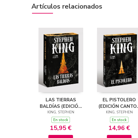
Artículos relacionados
LAS TIERRAS
EL PISTOLERO
BALDÍAS (EDICIÓN
(EDICIÓN CANTO
KING, STEPHEN
CANTOS
TINTADOS) (LA
KING, STEPHEN
TINTADOS) (LA
TORRE OSCURA 1
En stock
En stock
TORRE OSCURA 3)
15,95 €
14,96 €