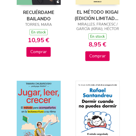
EL MÉTODO IKIGAI
RECUÉRDAME
(EDICIÓN LIMITADA ·
BAILANDO
MIRALLES, FRANCESC /
VERANO)
TORRES, MARA
GARCÍA (KIRAI), HÉCTOR
En stock
En stock
10,95 €
8,95 €
Comprar
Comprar