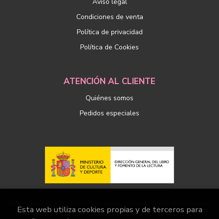
Aviso legal
Condiciones de venta
Política de privacidad
Política de Cookies
ATENCIÓN AL CLIENTE
Quiénes somos
Pedidos especiales
Este proyecto ha recibido una ayuda extraordinaria del Ministerio
Esta web utiliza cookies propias y de terceros para
de Cultura y Deporte