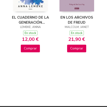
EN LOS ARCHIVOS
EL CUADERNO DE LA
DE FREUD
GENERACIÓN
MALCOLM, JANET
LEMBKE, ANNA
DOPAMINA
En stock
En stock
21,90 €
12,00 €
Comprar
Comprar