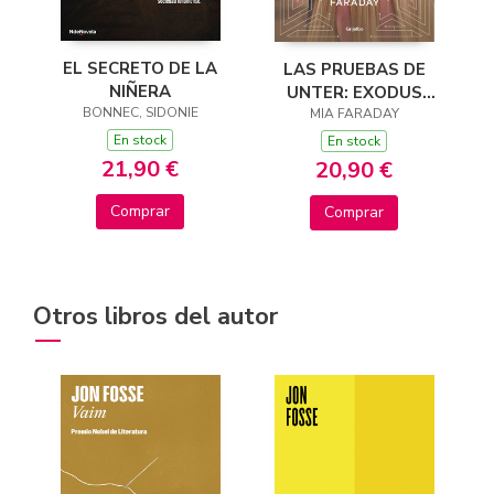
EL SECRETO DE LA
LAS PRUEBAS DE
NIÑERA
UNTER: EXODUS
BONNEC, SIDONIE
(TRILOGÍA DE
MIA FARADAY
UNTER 3)
En stock
En stock
21,90 €
20,90 €
Comprar
Comprar
Otros libros del autor