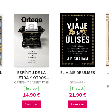
EL
ESPÍRITU DE LA
EL VIAJE DE ULISES
L
LETRA Y OTROS
ORTEGA Y GASSET, JOSE
ENSAYOS
GRAHAM H
(
En stock
En stock
14,90 €
21,90 €
Comprar
Comprar