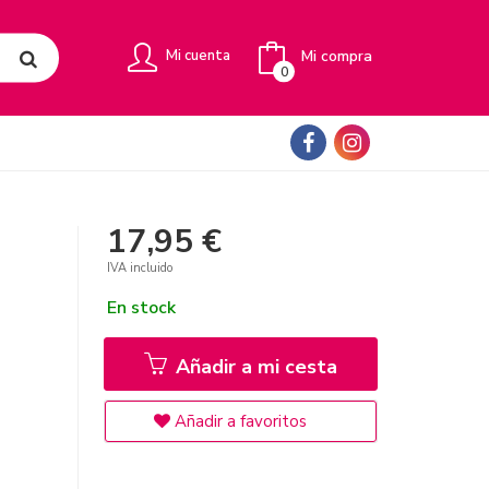
Mi compra
Mi cuenta
0
17,95 €
IVA incluido
En stock
Añadir a mi cesta
Añadir a favoritos