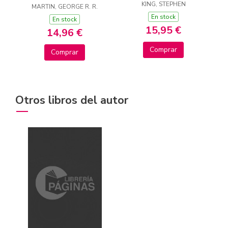
CANTOS TINTADOS)
KING, STEPHEN
(CANCIÓN DE HIELO
MARTIN, GEORGE R. R.
(LA TORRE OSCURA
En stock
Y FUEGO)
En stock
2)
15,95 €
14,96 €
Comprar
Comprar
Otros libros del autor