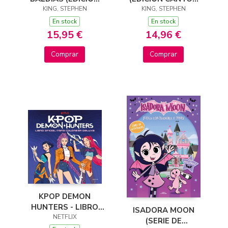
CANTOS TINTADOS)
KING, STEPHEN
TINTADOS) (LA
KING, STEPHEN
(LA TORRE OSCURA
TORRE OSCURA 1)
En stock
En stock
3)
15,95 €
14,96 €
Comprar
Comprar
KPOP DEMON
HUNTERS - LIBRO
ISADORA MOON
OFICIAL PARA
NETFLIX
(SERIE DE