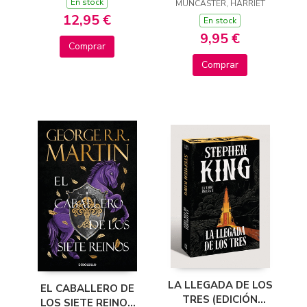
COLOREAR DELUXE
En stock
TELEVISIÓN) - JUEGA
MUNCASTER, HARRIET
12,95 €
CON ISADORA Y
En stock
PINKY
9,95 €
Comprar
Comprar
LA LLEGADA DE LOS
EL CABALLERO DE
TRES (EDICIÓN
LOS SIETE REINOS