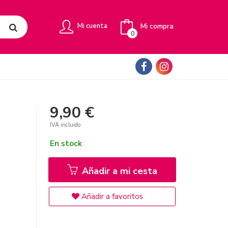
Mi compra
Mi cuenta
0
9,90 €
IVA incluido
En stock
Añadir a mi cesta
Añadir a favoritos