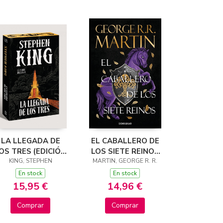
LA LLEGADA DE
EL CABALLERO DE
OS TRES (EDICIÓN
LOS SIETE REINOS
KING, STEPHEN
CANTOS
(CANCIÓN DE HIELO
MARTIN, GEORGE R. R.
TINTADOS) (LA
Y FUEGO)
En stock
En stock
TORRE OSCURA 2)
15,95 €
14,96 €
Comprar
Comprar