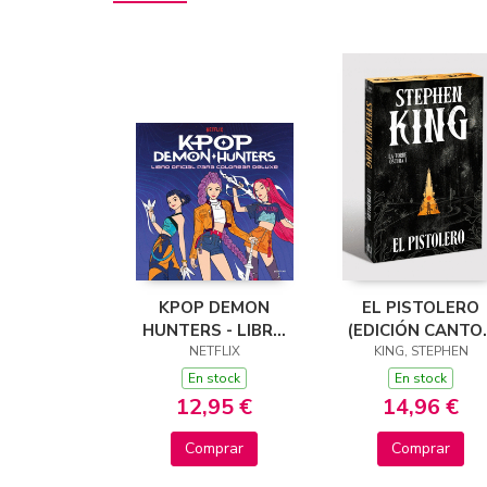
KPOP DEMON
EL PISTOLERO
HUNTERS - LIBRO
(EDICIÓN CANTO
OFICIAL PARA
NETFLIX
TINTADOS) (LA
KING, STEPHEN
COLOREAR DELUXE
TORRE OSCURA 1
En stock
En stock
12,95 €
14,96 €
Comprar
Comprar