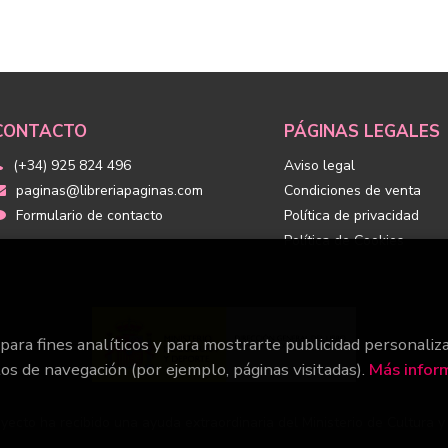
CONTACTO
PÁGINAS LEGALES
(+34) 925 824 496
Aviso legal
paginas@libreriapaginas.com
Condiciones de venta
Formulario de contacto
Política de privacidad
Política de Cookies
 para fines analíticos y para mostrarte publicidad personaliz
tos de navegación (por ejemplo, páginas visitadas).
Más infor
yecto ha recibido una ayuda extraordinaria del Ministerio de Cultura 