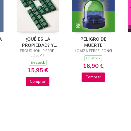
A
¿QUÉ ES LA
PELIGRO DE
PROPIEDAD? Y
MUERTE
OTROS ENSAYOS
PROUDHON, PIERRE-
LOAIZA PÉREZ, FONSI
JOSEPH
En stock
En stock
16,90 €
15,95 €
Comprar
Comprar