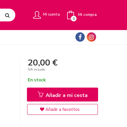
Mi compra
Mi cuenta
0
20,00 €
IVA incluido
En stock
Añadir a mi cesta
Añadir a favoritos