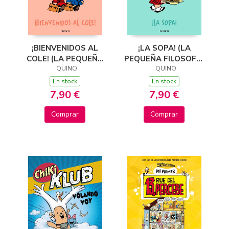
¡BIENVENIDOS AL
¡LA SOPA! (LA
COLE! (LA PEQUEÑA
PEQUEÑA FILOSOFÍA
FILOSOFÍA DE
, QUINO
DE MAFALDA)
, QUINO
MAFALDA)
En stock
En stock
7,90 €
7,90 €
Comprar
Comprar