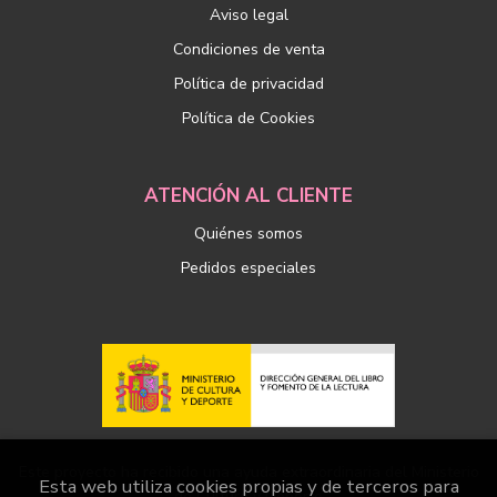
Aviso legal
Condiciones de venta
Política de privacidad
Política de Cookies
ATENCIÓN AL CLIENTE
Quiénes somos
Pedidos especiales
Este proyecto ha recibido una ayuda extraordinaria del Ministerio
Esta web utiliza cookies propias y de terceros para
de Cultura y Deporte