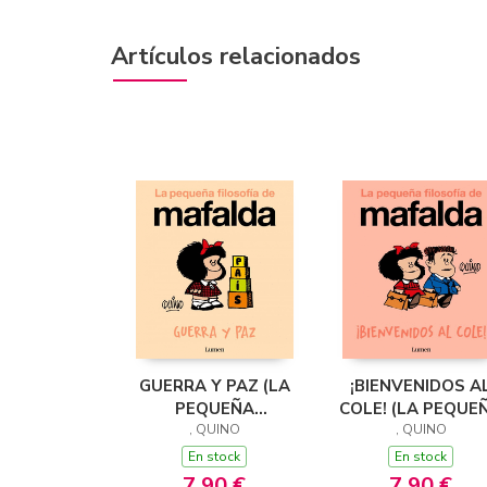
Artículos relacionados
GUERRA Y PAZ (LA
¡BIENVENIDOS A
PEQUEÑA
COLE! (LA PEQUE
FILOSOFÍA DE
, QUINO
FILOSOFÍA DE
, QUINO
MAFALDA)
MAFALDA)
En stock
En stock
7,90 €
7,90 €