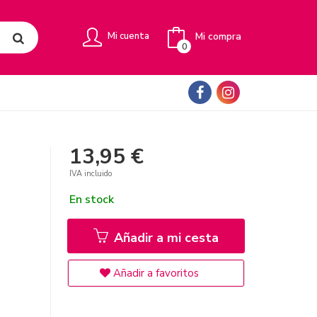
Mi compra
Mi cuenta
0
13,95 €
IVA incluido
En stock
Añadir a mi cesta
Añadir a favoritos