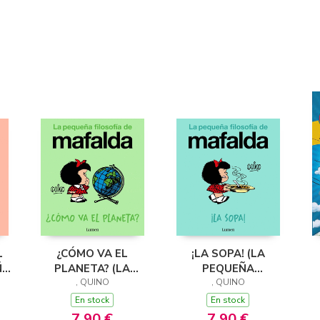
L
¿CÓMO VA EL
¡LA SOPA! (LA
ÑA
PLANETA? (LA
PEQUEÑA
PEQUEÑA
, QUINO
FILOSOFÍA DE
, QUINO
FILOSOFÍA DE
MAFALDA)
En stock
En stock
MAFALDA)
7,90 €
7,90 €