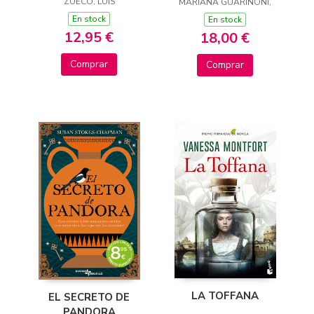
ZUECO, LUIS
MARIANA GUARINONI,
En stock
En stock
12,95 €
18,00 €
Comprar
Comprar
LA TOFFANA
EL SECRETO DE
PANDORA