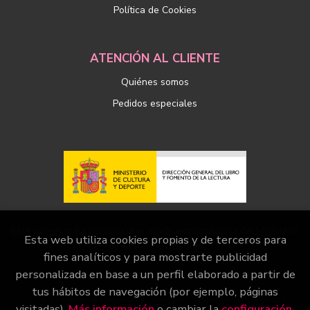
Política de Cookies
ATENCIÓN AL CLIENTE
Quiénes somos
Pedidos especiales
Este proyecto ha recibido una ayuda extraordinaria del Ministerio
Esta web utiliza cookies propias y de terceros para
de Cultura y Deporte
fines analíticos y para mostrarte publicidad
personalizada en base a un perfil elaborado a partir de
tus hábitos de navegación (por ejemplo, páginas
2026 ©
Librería Páginas
. Todos los Derechos Reservados
visitadas).
Más información
o cambiar la
configuración
.