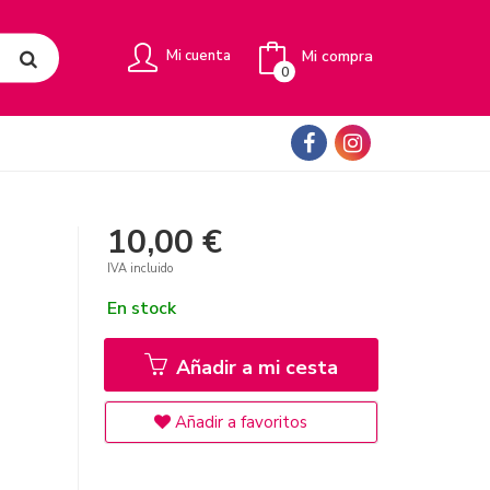
Mi compra
Mi cuenta
0
10,00 €
IVA incluido
En stock
Añadir a mi cesta
Añadir a favoritos