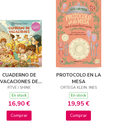
CUADERNO DE
PROTOCOLO EN LA
VACACIONES DE
MESA
MASTERCHEF
RTVE / SHINE
ORTEGA KLEIN, INES
En stock
En stock
16,90 €
19,95 €
Comprar
Comprar