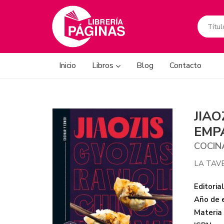
Inicio
Libros
Blog
Contacto
JIAO
EMP
COCIN
LA TAV
Editorial
Año de e
Materia