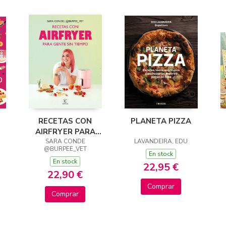
RECETAS CON
PLANETA PIZZA
S
AIRFRYER PARA
GENTE SIN TIEMPO
SARA CONDE
LAVANDEIRA, EDU
@BURPEE_VET
En stock
En stock
22,95 €
22,90 €
Comprar
Comprar