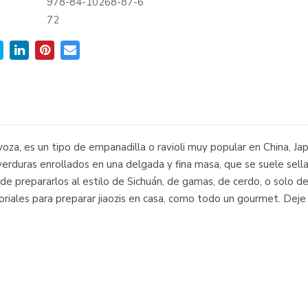
978-84-10268-87-6
:
72
za, es un tipo de empanadilla o ravioli muy popular en China, Jap
verduras enrollados en una delgada y fina masa, que se suele sellar
de prepararlos al estilo de Sichuán, de gamas, de cerdo, o solo de 
oriales para preparar jiaozis en casa, como todo un gourmet. Deje