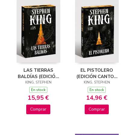
LAS TIERRAS
EL PISTOLERO
BALDÍAS (EDICIÓN
(EDICIÓN CANTOS
CANTOS TINTADOS)
KING, STEPHEN
TINTADOS) (LA
KING, STEPHEN
(LA TORRE OSCURA
TORRE OSCURA 1)
En stock
En stock
3)
15,95 €
14,96 €
Comprar
Comprar