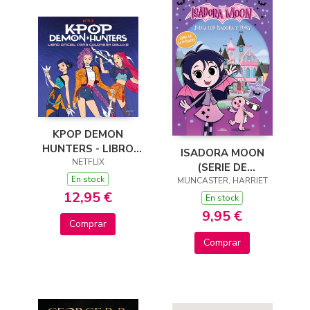
KPOP DEMON
HUNTERS - LIBRO
ISADORA MOON
OFICIAL PARA
NETFLIX
(SERIE DE
COLOREAR DELUXE
En stock
TELEVISIÓN) - JUEGA
MUNCASTER, HARRIET
12,95 €
CON ISADORA Y
En stock
PINKY
9,95 €
Comprar
Comprar