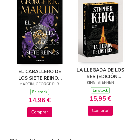
LA LLEGADA DE LOS
EL CABALLERO DE
TRES (EDICIÓN
LOS SIETE REINOS
CANTOS TINTADOS)
KING, STEPHEN
(CANCIÓN DE HIELO
MARTIN, GEORGE R. R.
(LA TORRE OSCURA
En stock
Y FUEGO)
En stock
2)
15,95 €
14,96 €
Comprar
Comprar