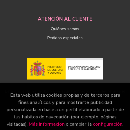
ATENCIÓN AL CLIENTE
Quiénes somos
Pedidos especiales
Este proyecto ha recibido una ayuda extraordinaria del Ministerio
Esta web utiliza cookies propias y de terceros para
de Cultura y Deporte
fines analíticos y para mostrarte publicidad
personalizada en base a un perfil elaborado a partir de
tus hábitos de navegación (por ejemplo, páginas
2026 ©
Librería Páginas
. Todos los Derechos Reservados
visitadas).
Más información
o cambiar la
configuración
.
|
Grupo Trevenque