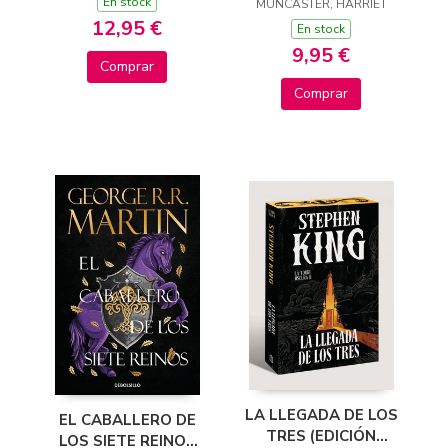
En stock
TELEVISIÓN) - JUEGA
MUNCASTER, HARRIET
12,95 €
CON ISADORA Y
En stock
PINKY
9,95 €
Comprar
Comprar
LA LLEGADA DE LOS
EL CABALLERO DE
TRES (EDICIÓN
LOS SIETE REINOS