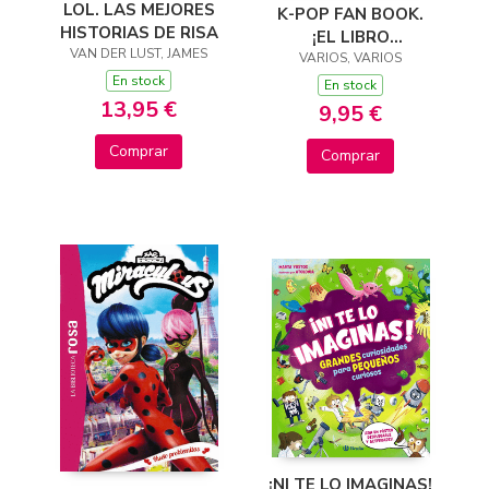
LOL. LAS MEJORES
K-POP FAN BOOK.
HISTORIAS DE RISA
¡EL LIBRO
VAN DER LUST, JAMES
ANTIABURRIMIENTO
VARIOS, VARIOS
En stock
PARA FANS FELICES!
En stock
13,95 €
9,95 €
Comprar
Comprar
¡NI TE LO IMAGINAS!