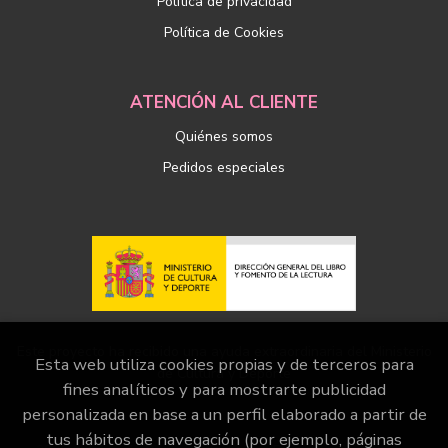
Política de privacidad
Política de Cookies
ATENCIÓN AL CLIENTE
Quiénes somos
Pedidos especiales
Este proyecto ha recibido una ayuda extraordinaria del Ministerio
Esta web utiliza cookies propias y de terceros para
de Cultura y Deporte
fines analíticos y para mostrarte publicidad
personalizada en base a un perfil elaborado a partir de
tus hábitos de navegación (por ejemplo, páginas