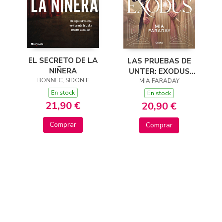
EL SECRETO DE LA
LAS PRUEBAS DE
NIÑERA
UNTER: EXODUS
BONNEC, SIDONIE
(TRILOGÍA DE
MIA FARADAY
UNTER 3)
En stock
En stock
21,90 €
20,90 €
Comprar
Comprar