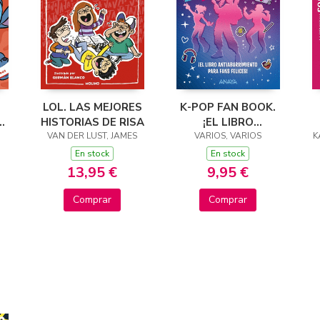
LOL. LAS MEJORES
K-POP FAN BOOK.
.
HISTORIAS DE RISA
¡EL LIBRO
VAN DER LUST, JAMES
ANTIABURRIMIENTO
VARIOS, VARIOS
K
PARA FANS
En stock
En stock
FELICES!
13,95 €
9,95 €
Comprar
Comprar