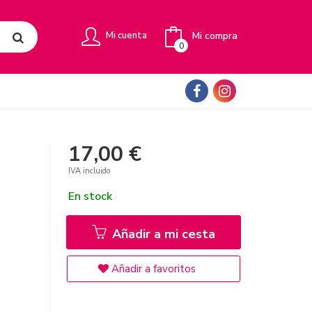
Mi compra
Mi cuenta
0
17,00 €
IVA incluido
En stock
Añadir a mi cesta
Añadir a favoritos