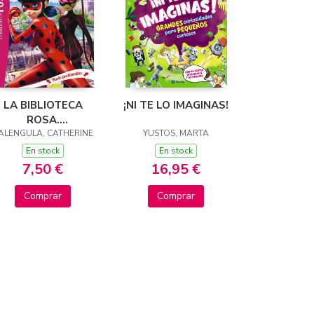
LA BIBLIOTECA
¡NI TE LO IMAGINAS!
ROSA.
ALENGULA, CATHERINE
MIRACULOUS,
YUSTOS, MARTA
4.HUELO
En stock
En stock
PROBLEMITAS
7,50 €
16,95 €
Comprar
Comprar