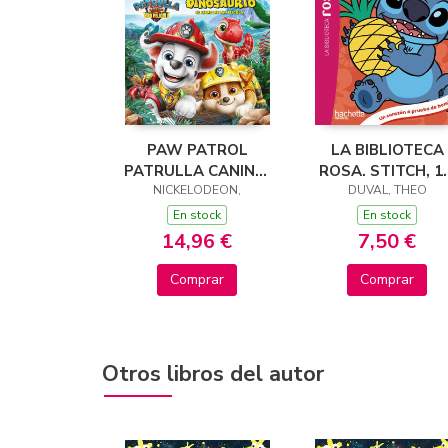
PAW PATROL
LA BIBLIOTECA
PATRULLA CANINA.
ROSA. STITCH, 10
EL LIBRO DE LA
NICKELODEON,
UN CORAZÓN A
DUVAL, THEO
PELÍCULA - MISIÓN
PRUEBA DE
En stock
En stock
DINOSAURIO
BOMBAS
14,96 €
7,50 €
Comprar
Comprar
Otros libros del autor