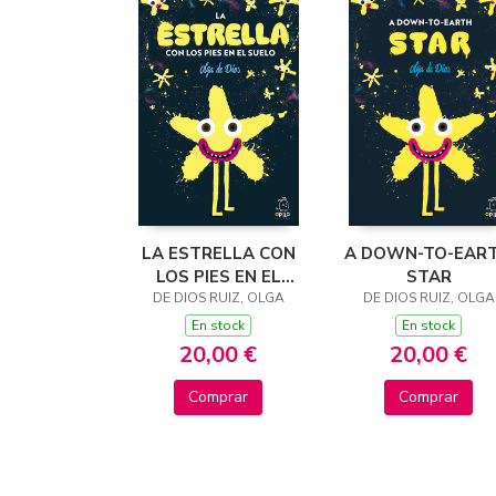
LA ESTRELLA CON
A DOWN-TO-EAR
LOS PIES EN EL
STAR
DE DIOS RUIZ, OLGA
SUELO
DE DIOS RUIZ, OLGA
En stock
En stock
20,00 €
20,00 €
Comprar
Comprar