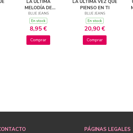
UE
LA ÚLTIMA
LA ÚLTIMA VEZ QUE
MELODÍA DE
PIENSO EN TI
BLUE JEANS
CHOPÍN
BLUE JEANS
En stock
En stock
8,95 €
20,90 €
Comprar
Comprar
CONTACTO
PÁGINAS LEGALES