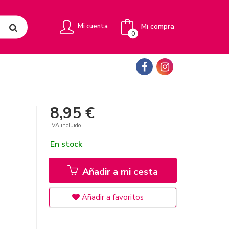
Mi compra
Mi cuenta
0
8,95 €
IVA incluido
En stock
Añadir a mi cesta
Añadir a favoritos