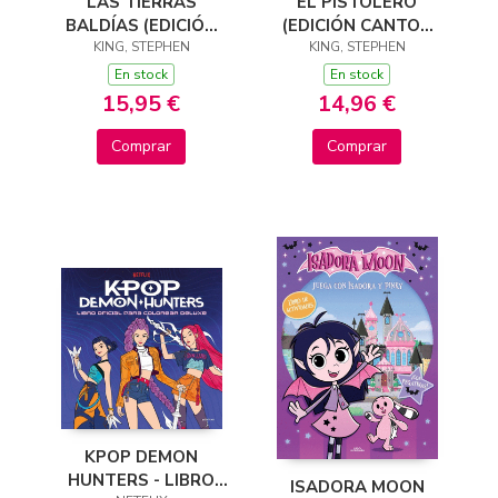
LAS TIERRAS
EL PISTOLERO
BALDÍAS (EDICIÓN
(EDICIÓN CANTOS
CANTOS TINTADOS)
KING, STEPHEN
TINTADOS) (LA
KING, STEPHEN
(LA TORRE OSCURA
TORRE OSCURA 1)
En stock
En stock
3)
15,95 €
14,96 €
Comprar
Comprar
KPOP DEMON
HUNTERS - LIBRO
ISADORA MOON