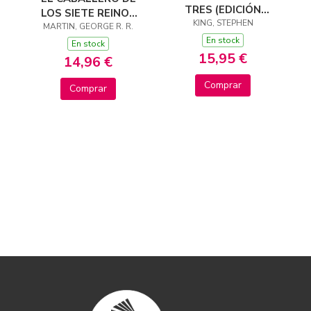
TRES (EDICIÓN
LOS SIETE REINOS
CANTOS TINTADOS)
KING, STEPHEN
(CANCIÓN DE HIELO
MARTIN, GEORGE R. R.
(LA TORRE OSCURA
En stock
Y FUEGO)
En stock
2)
15,95 €
14,96 €
Comprar
Comprar