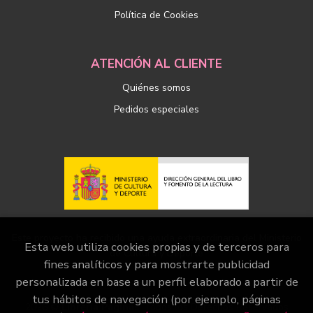
Política de Cookies
ATENCIÓN AL CLIENTE
Quiénes somos
Pedidos especiales
Este proyecto ha recibido una ayuda extraordinaria del Ministerio
Esta web utiliza cookies propias y de terceros para
de Cultura y Deporte
fines analíticos y para mostrarte publicidad
personalizada en base a un perfil elaborado a partir de
tus hábitos de navegación (por ejemplo, páginas
2026 ©
Librería Páginas
. Todos los Derechos Reservados