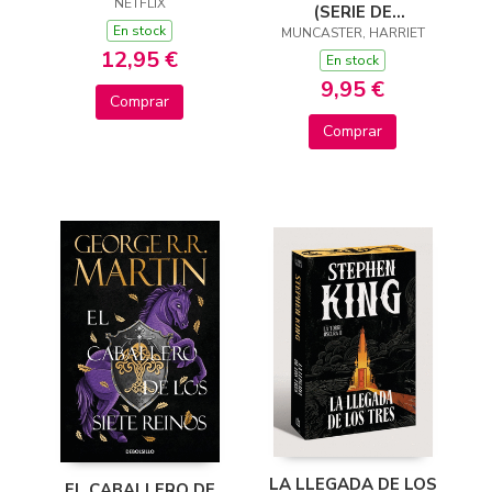
OFICIAL PARA
NETFLIX
(SERIE DE
COLOREAR DELUXE
En stock
TELEVISIÓN) - JUEGA
MUNCASTER, HARRIET
12,95 €
CON ISADORA Y
En stock
PINKY
9,95 €
Comprar
Comprar
LA LLEGADA DE LOS
EL CABALLERO DE