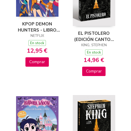
KPOP DEMON
HUNTERS - LIBRO
EL PISTOLERO
OFICIAL PARA
NETFLIX
(EDICIÓN CANTOS
COLOREAR DELUXE
En stock
TINTADOS) (LA
KING, STEPHEN
12,95 €
TORRE OSCURA 1)
En stock
14,96 €
Comprar
Comprar