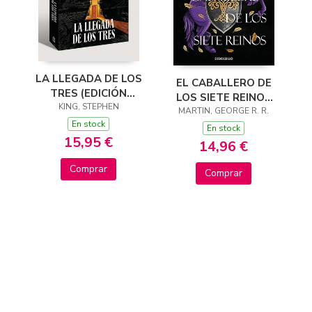
LA LLEGADA DE LOS
EL CABALLERO DE
TRES (EDICIÓN
LOS SIETE REINOS
CANTOS TINTADOS)
KING, STEPHEN
(CANCIÓN DE HIELO
MARTIN, GEORGE R. R.
(LA TORRE OSCURA
En stock
Y FUEGO)
En stock
2)
15,95 €
14,96 €
Comprar
Comprar