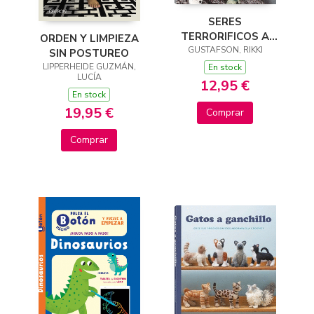
SERES
TERRORIFICOS A
ORDEN Y LIMPIEZA
GUSTAFSON, RIKKI
GANCHILLO
SIN POSTUREO
LIPPERHEIDE GUZMÁN,
En stock
LUCÍA
12,95 €
En stock
19,95 €
Comprar
Comprar