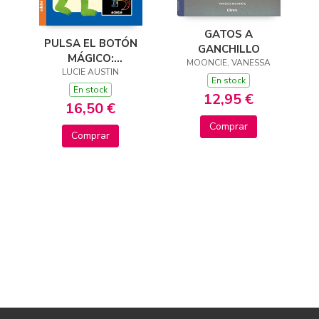
GATOS A
PULSA EL BOTÓN
GANCHILLO
MÁGICO:
MOONCIE, VANESSA
DINOSAURIOS
LUCIE AUSTIN
En stock
En stock
12,95 €
16,50 €
Comprar
Comprar