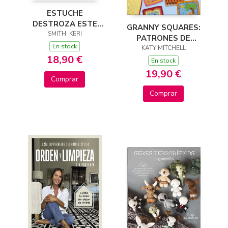
ESTUCHE
DESTROZA ESTE
GRANNY SQUARES:
DIARIO JUNIO 2026
SMITH, KERI
PATRONES DE
En stock
GANCHILLO
KATY MITCHELL
18,90 €
CLÁSICOS Y
En stock
MODERNOS
19,90 €
Comprar
Comprar