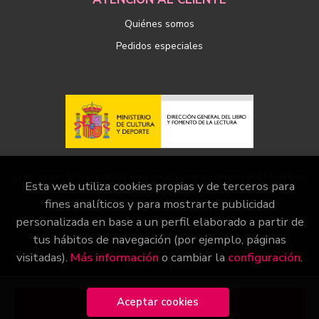
Quiénes somos
Pedidos especiales
Este proyecto ha recibido una ayuda extraordinaria del Ministerio
Esta web utiliza cookies propias y de terceros para
de Cultura y Deporte
fines analíticos y para mostrarte publicidad
personalizada en base a un perfil elaborado a partir de
tus hábitos de navegación (por ejemplo, páginas
2026 ©
Librería Páginas
. Todos los Derechos Reservados
visitadas).
Más información
o cambiar la
configuración
.
|
Grupo Trevenque
Aceptar cookies
Añadir a mi cesta