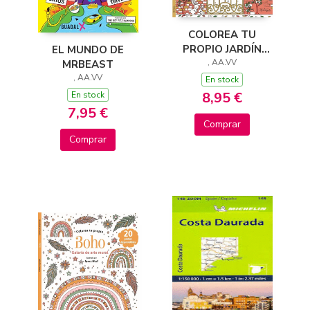
COLOREA TU
PROPIO JARDÍN
EL MUNDO DE
SECRETO
, AA.VV
MRBEAST
, AA.VV
En stock
8,95 €
En stock
7,95 €
Comprar
Comprar