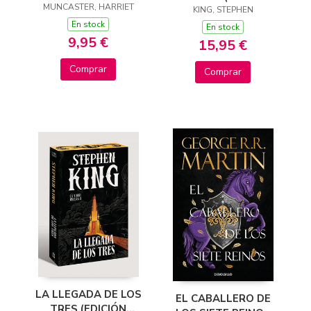
TELEVISIÓN) - JUEGA
MUNCASTER, HARRIET
CANTOS TINTADOS)
KING, STEPHEN
CON ISADORA Y
En stock
(LA TORRE OSCURA
En stock
PINKY
9,95 €
3)
15,95 €
Comprar
Comprar
LA LLEGADA DE LOS
EL CABALLERO DE
TRES (EDICIÓN