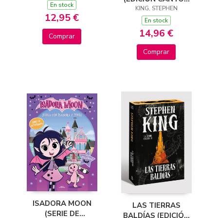
COLOREAR DELUXE
En stock
TINTADOS) (LA
KING, STEPHEN
12,95 €
TORRE OSCURA 1)
En stock
14,96 €
Comprar
Comprar
ISADORA MOON
LAS TIERRAS
(SERIE DE
BALDÍAS (EDICIÓN