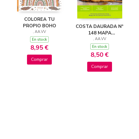
COLOREA TU
PROPIO BOHO
COSTA DAURADA Nº
, AA.VV
148 MAPA
CARRETERAS
, AA.VV
En stock
8,95 €
En stock
8,50 €
Comprar
Comprar