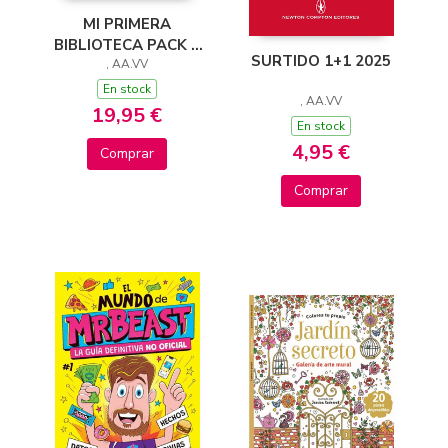
MI PRIMERA
BIBLIOTECA PACK 8
SURTIDO 1+1 2025
TITULOS
, AA.VV
En stock
, AA.VV
19,95 €
En stock
4,95 €
Comprar
Comprar