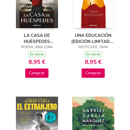
LA CASA DE
UNA EDUCACIÓN
HUÉSPEDES
(EDICIÓN LIMITADA ·
(EDICIÓN LIMITADA ·
RIVERA, ANA LENA
WESTOVER, TARA
VERANO)
VERANO)
En stock
En stock
8,95 €
8,95 €
Comprar
Comprar