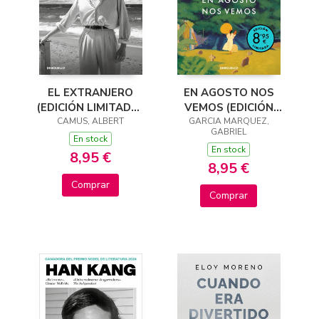
EL EXTRANJERO
EN AGOSTO NOS
(EDICIÓN LIMITADA ·
VEMOS (EDICIÓN
CAMUS, ALBERT
VERANO)
GARCIA MARQUEZ,
LIMITADA)
GABRIEL
En stock
En stock
8,95 €
8,95 €
Comprar
Comprar