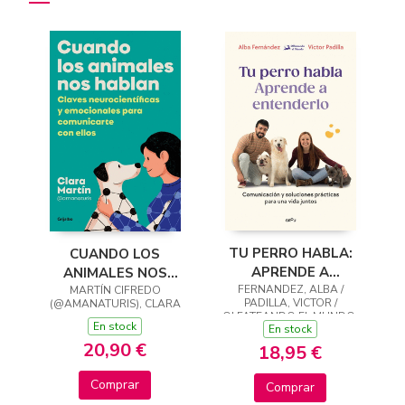
TU PERRO HABLA:
CUANDO LOS
APRENDE A
ANIMALES NOS
FERNANDEZ, ALBA /
ENTENDERLO
MARTÍN CIFREDO
HABLAN
PADILLA, VICTOR /
(@AMANATURIS), CLARA
OLFATEANDO EL MUNDO,
En stock
En stock
20,90 €
18,95 €
Comprar
Comprar