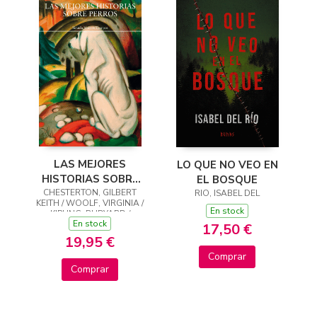
LAS MEJORES
LO QUE NO VEO EN
HISTORIAS SOBRE
EL BOSQUE
CHESTERTON, GILBERT
PERROS
RIO, ISABEL DEL
KEITH / WOOLF, VIRGINIA /
En stock
KIPLING, RUDYARD /
En stock
LONDON, JACK
17,50 €
19,95 €
Comprar
Comprar