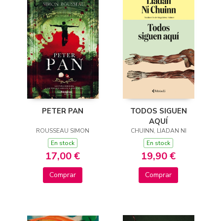
PETER PAN
TODOS SIGUEN
AQUÍ
ROUSSEAU SIMON
CHUINN, LIADAN NI
En stock
En stock
17,00 €
19,90 €
Comprar
Comprar