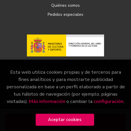
Quiénes somos
Pedidos especiales
Este proyecto ha recibido una ayuda extraordinaria del Ministerio
Esta web utiliza cookies propias y de terceros para
de Cultura y Deporte
fines analíticos y para mostrarte publicidad
personalizada en base a un perfil elaborado a partir de
tus hábitos de navegación (por ejemplo, páginas
2026 ©
Librería Páginas
. Todos los Derechos Reservados
visitadas).
Más información
o cambiar la
configuración
.
|
Grupo Trevenque
Aceptar cookies
Añadir a mi cesta