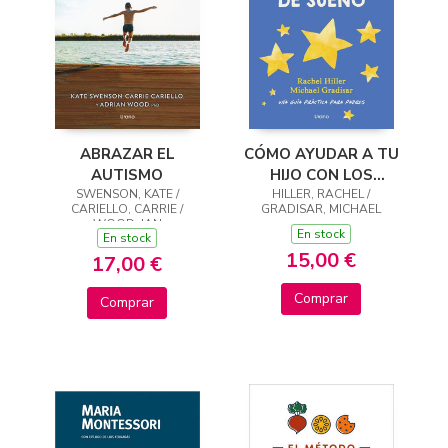
ABRAZAR EL
CÓMO AYUDAR A TU
AUTISMO
HIJO CON LOS
SWENSON, KATE /
PROBLEMAS DE
HILLER, RACHEL /
CARIELLO, CARRIE /
GRADISAR, MICHAEL
SUEÑO
WOOD, IAN
En stock
En stock
15,00 €
17,00 €
Comprar
Comprar