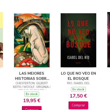
LAS MEJORES
LO QUE NO VEO EN
HISTORIAS SOBRE
EL BOSQUE
CHESTERTON, GILBERT
PERROS
RIO, ISABEL DEL
KEITH / WOOLF, VIRGINIA /
En stock
KIPLING, RUDYARD /
En stock
LONDON, JACK
17,50 €
19,95 €
Comprar
Comprar