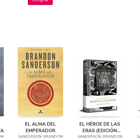
EL ALMA DEL
EL HÉROE DE LAS
TA
EMPERADOR
ERAS (EDICIÓN
ON
SANDERSON, BRANDON
SANDERSON, BRANDON
LIMITADA)
(
S