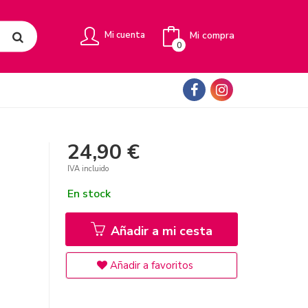
Mi compra
Mi cuenta
0
24,90 €
IVA incluido
En stock
Añadir a mi cesta
Añadir a favoritos