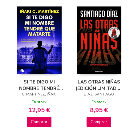
SI TE DIGO MI
LAS OTRAS NIÑAS
NOMBRE TENDRÉ
(EDICIÓN LIMITADA ·
C. MARTINEZ, IÑAKI
QUE MATARTE
VERANO) (INDIRA
DIAZ, SANTIAGO
RAMOS 2)
En stock
En stock
12,95 €
8,95 €
Comprar
Comprar