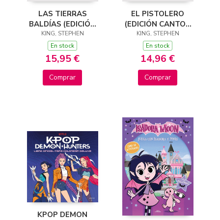
LAS TIERRAS
EL PISTOLERO
BALDÍAS (EDICIÓN
(EDICIÓN CANTOS
CANTOS TINTADOS)
KING, STEPHEN
TINTADOS) (LA
KING, STEPHEN
(LA TORRE OSCURA
TORRE OSCURA 1)
En stock
En stock
3)
15,95 €
14,96 €
Comprar
Comprar
KPOP DEMON