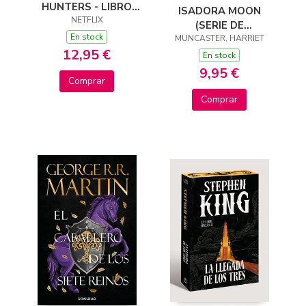
HUNTERS - LIBRO
ISADORA MOON
OFICIAL PARA
NETFLIX
(SERIE DE
COLOREAR DELUXE
En stock
TELEVISIÓN) - JUEGA
MUNCASTER, HARRIET
12,95 €
CON ISADORA Y
En stock
PINKY
9,95 €
Comprar
Comprar