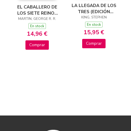
LA LLEGADA DE LOS
EL CABALLERO DE
TRES (EDICIÓN
LOS SIETE REINOS
CANTOS TINTADOS)
KING, STEPHEN
(CANCIÓN DE HIELO
MARTIN, GEORGE R. R.
(LA TORRE OSCURA
En stock
Y FUEGO)
En stock
2)
15,95 €
14,96 €
Comprar
Comprar