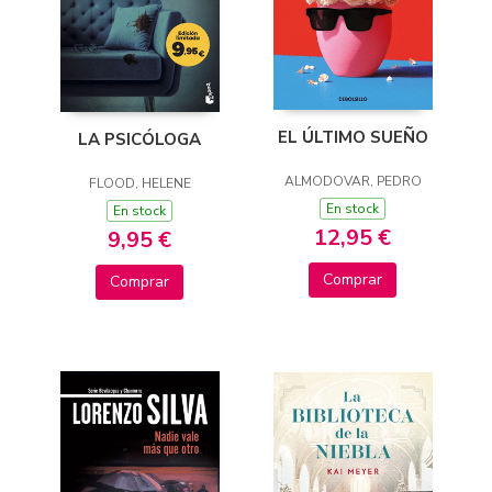
EL ÚLTIMO SUEÑO
LA PSICÓLOGA
ALMODOVAR, PEDRO
FLOOD, HELENE
En stock
En stock
12,95 €
9,95 €
Comprar
Comprar