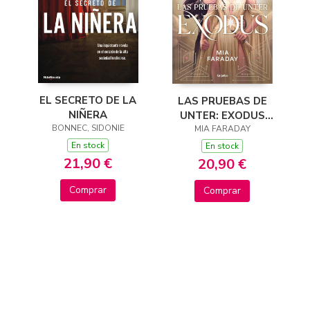
EL SECRETO DE LA
LAS PRUEBAS DE
NIÑERA
UNTER: EXODUS
BONNEC, SIDONIE
(TRILOGÍA DE
MIA FARADAY
UNTER 3)
En stock
En stock
21,90 €
20,90 €
Comprar
Comprar