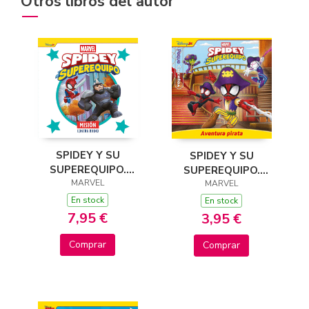
Otros libros del autor
SPIDEY Y SU
SPIDEY Y SU
SUPEREQUIPO.
SUPEREQUIPO.
MISIÓN CONTRA
MARVEL
AVENTURA PIRATA.
MARVEL
RHINO
PEQUECUENTOS
En stock
En stock
7,95 €
3,95 €
Comprar
Comprar