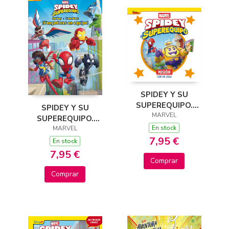
SPIDEY Y SU
SUPEREQUIPO.
SPIDEY Y SU
MISIÓN CONTRA
MARVEL
SUPEREQUIPO.
ZOLA
En stock
SPIDEY Y IRON MAN:
MARVEL
7,95 €
¡VENGADORES EN
En stock
EQUIPO!
7,95 €
Comprar
Comprar