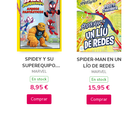
SPIDEY Y SU
SPIDER-MAN EN UN
SUPEREQUIPO.
LÍO DE REDES
AMIGOS
MARVEL
MARVEL
FANTASTICOS
En stock
En stock
8,95 €
15,95 €
Comprar
Comprar