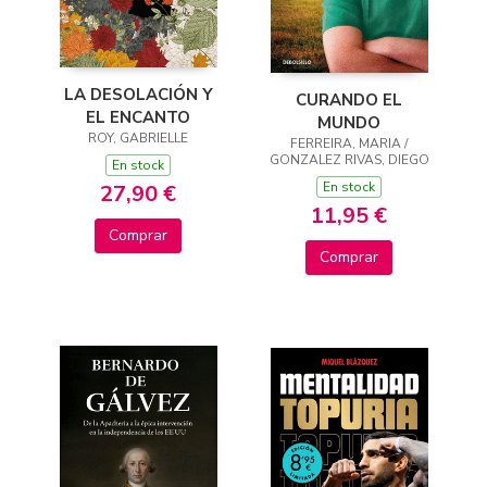
LA DESOLACIÓN Y
CURANDO EL
EL ENCANTO
MUNDO
ROY, GABRIELLE
FERREIRA, MARIA /
GONZALEZ RIVAS, DIEGO
En stock
En stock
27,90 €
11,95 €
Comprar
Comprar