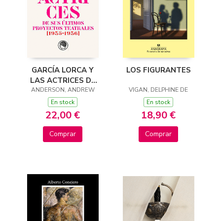
GARCÍA LORCA Y
LOS FIGURANTES
LAS ACTRICES DE
ANDERSON, ANDREW
SUS ÚLTIMOS
VIGAN, DELPHINE DE
PROYECTOS
En stock
En stock
TEATRALES (1935-
22,00 €
18,90 €
1936)
Comprar
Comprar