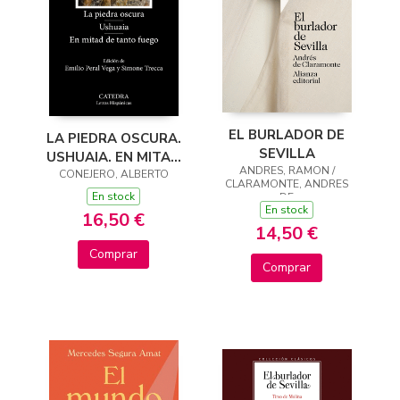
EL BURLADOR DE
LA PIEDRA OSCURA.
SEVILLA
USHUAIA. EN MITAD
ANDRES, RAMON /
DE TANTO FUEGO
CONEJERO, ALBERTO
CLARAMONTE, ANDRES
En stock
DE
En stock
16,50 €
14,50 €
Comprar
Comprar