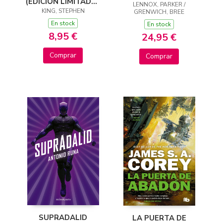
(EDICIÓN LIMITADA ·
ESPRITHEAN 1)
LENNOX, PARKER /
KING, STEPHEN
VERANO)
GRENWICH, BREE
En stock
En stock
8,95 €
24,95 €
Comprar
Comprar
SUPRADALID
LA PUERTA DE