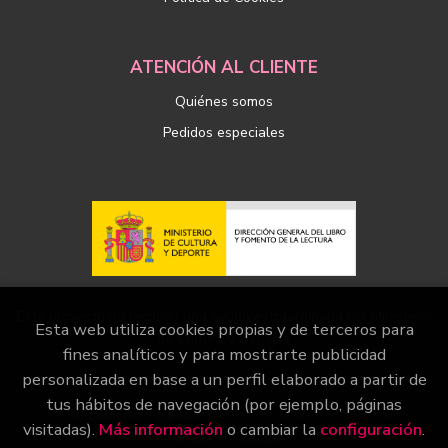
ATENCIÓN AL CLIENTE
Quiénes somos
Pedidos especiales
Este proyecto ha recibido una ayuda extraordinaria del Ministerio
Esta web utiliza cookies propias y de terceros para
de Cultura y Deporte
fines analíticos y para mostrarte publicidad
personalizada en base a un perfil elaborado a partir de
tus hábitos de navegación (por ejemplo, páginas
2026 ©
Librería Páginas
. Todos los Derechos Reservados
visitadas).
Más información
o cambiar la
configuración
.
|
Grupo Trevenque