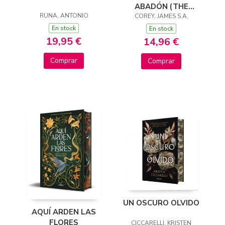
ABADÓN (THE
RUNA, ANTONIO
COREY, JAMES S.A.
EXPANSE 3)
En stock
En stock
19,95 €
14,96 €
Comprar
Comprar
UN OSCURO OLVIDO
AQUÍ ARDEN LAS
FLORES
CICCARELLI, KRISTEN